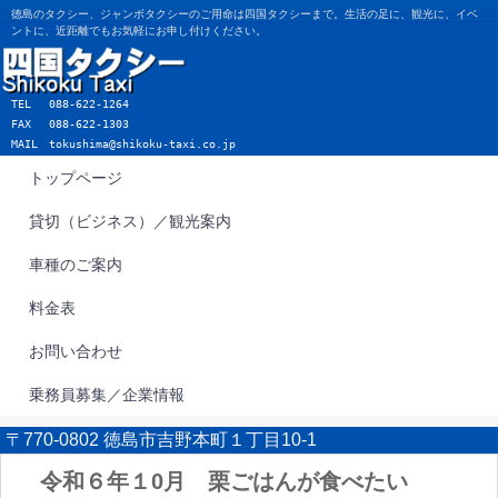
徳島のタクシー、ジャンボタクシーのご用命は四国タクシーまで。生活の足に、観光に、イベ
ントに、近距離でもお気軽にお申し付けください。
TEL
088-622-1264
FAX 088-622-1303
MAIL
tokushima@shikoku-taxi.co.jp
トップページ
貸切（ビジネス）／観光案内
車種のご案内
料金表
お問い合わせ
乗務員募集／企業情報
〒770-0802 徳島市吉野本町１丁目10-1
令和６年１0月 栗ごはんが食べたい