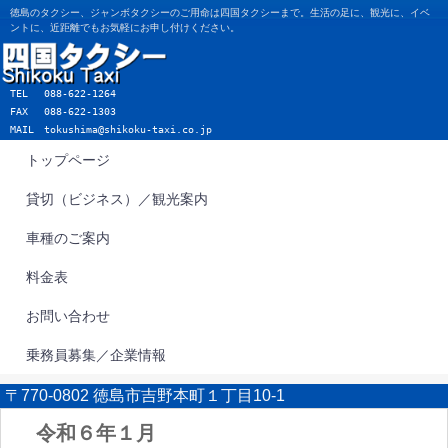
徳島のタクシー、ジャンボタクシーのご用命は四国タクシーまで。生活の足に、観光に、イベ
ントに、近距離でもお気軽にお申し付けください。
TEL
088-622-1264
FAX 088-622-1303
MAIL
tokushima@shikoku-taxi.co.jp
トップページ
貸切（ビジネス）／観光案内
車種のご案内
料金表
お問い合わせ
乗務員募集／企業情報
〒770-0802 徳島市吉野本町１丁目10-1
令和６年１月