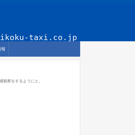
ikoku-taxi.co.jp
情報
過観察をするようにと。