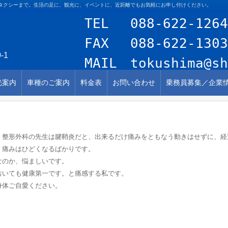
タクシーまで。生活の足に、観光に、イベントに、近距離でもお気軽にお申し付けください。
TEL
088-622-1264
FAX 088-622-1303
-1
MAIL
tokushima@sh
光案内
車種のご案内
料金表
お問い合わせ
乗務員募集／企業
。整形外科の先生は腱鞘炎だと、出来るだけ痛みをともなう動きはせずに、経
、痛みはひどくなるばかりです。
なのか、悩ましいです。
おいても健康第一です。と痛感する私です。
身体ご自愛ください。