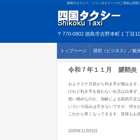
徳島のタクシー、ジャンボタクシーのご用命は四国
〒770-0802 徳島市吉野本町１丁目10
トップページ
貸切（ビジネス）／観
令和７年１１月 腱鞘炎
およそ２ケ月前から利き手が痛みます
けれど利き手を使わない生活は出来ず
使い痛めなのか、加齢による筋肉不足
いろいろ悩みは尽きないですが、何を
これから寒くなってきます。皆様もお
2025年11月01日